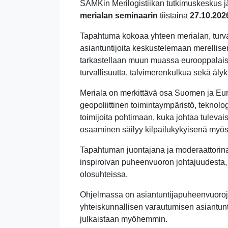
SAMKin Merilogistiikan tutkimuskeskus 
merialan seminaarin
tiistaina
27.10.202
Tapahtuma kokoaa yhteen merialan, turval
asiantuntijoita keskustelemaan merellise
tarkastellaan muun muassa eurooppalaise
turvallisuutta, talvimerenkulkua sekä äl
Meriala on merkittävä osa Suomen ja Euro
geopoliittinen toimintaympäristö, tekno
toimijoita pohtimaan, kuka johtaa tuleva
osaaminen säilyy kilpailukykyisenä myös
Tapahtuman juontajana ja moderaattorina 
inspiroivan puheenvuoron johtajuudesta, 
olosuhteissa.
Ohjelmassa on asiantuntijapuheenvuoroja k
yhteiskunnallisen varautumisen asiantunti
julkaistaan myöhemmin.