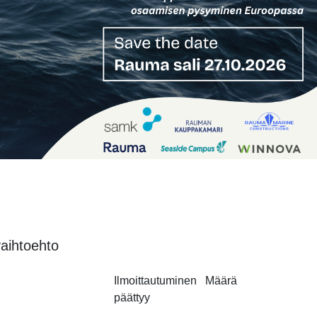
vaihtoehto
Ilmoittautuminen
Määrä
päättyy