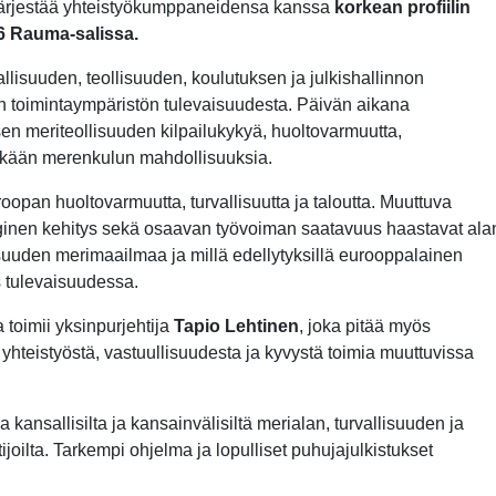
järjestää yhteistyökumppaneidensa kanssa
korkean profiilin
6 Rauma-salissa.
lisuuden, teollisuuden, koulutuksen ja julkishallinnon
n toimintaympäristön tulevaisuudesta. Päivän aikana
n meriteollisuuden kilpailukykyä, huoltovarmuutta,
ykkään merenkulun mahdollisuuksia.
opan huoltovarmuutta, turvallisuutta ja taloutta. Muuttuva
loginen kehitys sekä osaavan työvoiman saatavuus haastavat ala
isuuden merimaailmaa ja millä edellytyksillä eurooppalainen
 tulevaisuudessa.
toimii yksinpurjehtija
Tapio Lehtinen
, joka pitää myös
yhteistyöstä, vastuullisuudesta ja kyvystä toimia muuttuvissa
ansallisilta ja kansainvälisiltä merialan, turvallisuuden ja
joilta. Tarkempi ohjelma ja lopulliset puhujajulkistukset