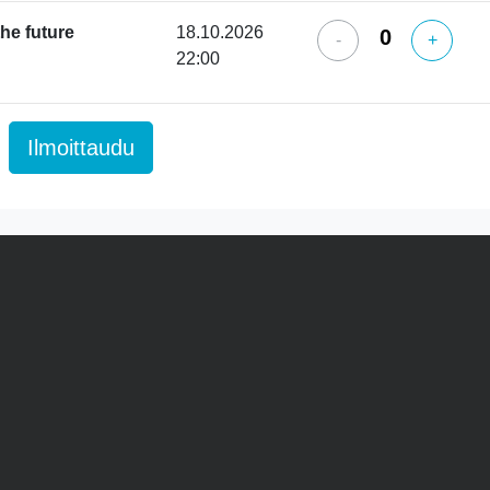
he future
18.10.2026
-
+
22:00