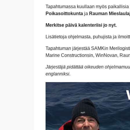
Tapahtumassa kuullaan myös paikallisia k
Poikasoittokunta
ja
Rauman Mieslaulaj
Merkitse päivä kalenteriisi jo nyt.
Lisätietoja ohjelmasta, puhujista ja ilmo
Tapahtuman järjestää SAMKin Merilogis
Marine Constructionsin, WinNovan, Ra
Järjestäjä pidättää oikeuden ohjelmamuu
englanniksi.