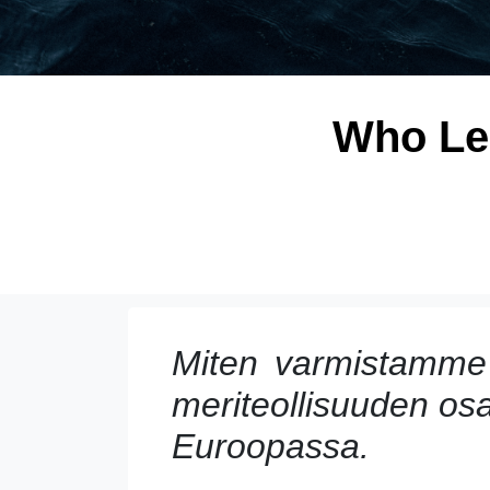
Who Lea
Miten varmistamme
meriteollisuuden o
Euroopassa.