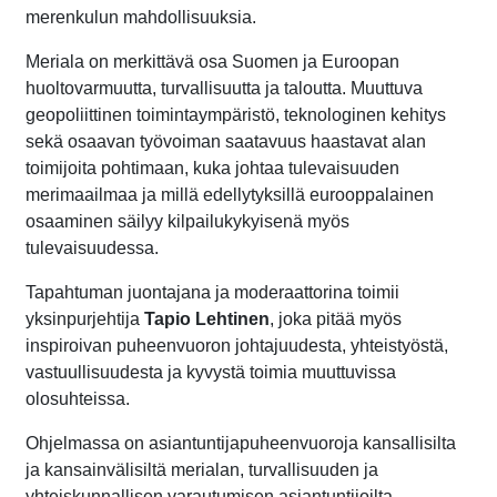
merenkulun mahdollisuuksia.
Meriala on merkittävä osa Suomen ja Euroopan
huoltovarmuutta, turvallisuutta ja taloutta. Muuttuva
geopoliittinen toimintaympäristö, teknologinen kehitys
sekä osaavan työvoiman saatavuus haastavat alan
toimijoita pohtimaan, kuka johtaa tulevaisuuden
merimaailmaa ja millä edellytyksillä eurooppalainen
osaaminen säilyy kilpailukykyisenä myös
tulevaisuudessa.
Tapahtuman juontajana ja moderaattorina toimii
yksinpurjehtija
Tapio Lehtinen
, joka pitää myös
inspiroivan puheenvuoron johtajuudesta, yhteistyöstä,
vastuullisuudesta ja kyvystä toimia muuttuvissa
olosuhteissa.
Ohjelmassa on asiantuntijapuheenvuoroja kansallisilta
ja kansainvälisiltä merialan, turvallisuuden ja
yhteiskunnallisen varautumisen asiantuntijoilta.