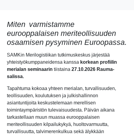
Miten varmistamme
eurooppalaisen meriteollisuuden
osaamisen pysyminen Euroopassa.
SAMKin Merilogistiikan tutkimuskeskus järjestää
yhteistyökumppaneidensa kanssa
korkean profiilin
merialan seminaarin
tiistaina
27.10.2026 Rauma-
salissa.
Tapahtuma kokoaa yhteen merialan, turvallisuuden,
teollisuuden, koulutuksen ja julkishallinnon
asiantuntijoita keskustelemaan merellisen
toimintaympäristön tulevaisuudesta. Päivän aikana
tarkastellaan muun muassa eurooppalaisen
meriteollisuuden kilpailukykyä, huoltovarmuutta,
turvallisuutta, talvimerenkulkua sekä älykkään