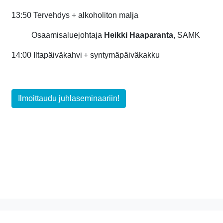
13:50 Tervehdys + alkoholiton malja
Osaamisaluejohtaja
Heikki Haaparanta
, SAMK
14:00 Iltapäiväkahvi + syntymäpäiväkakku
Ilmoittaudu juhlaseminaariin!