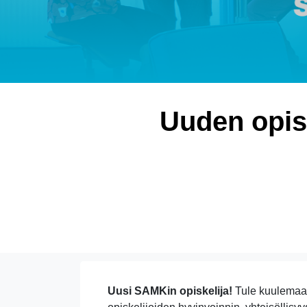
Uuden opisk
Uusi SAMKin opiskelija!
Tule kuulemaan,