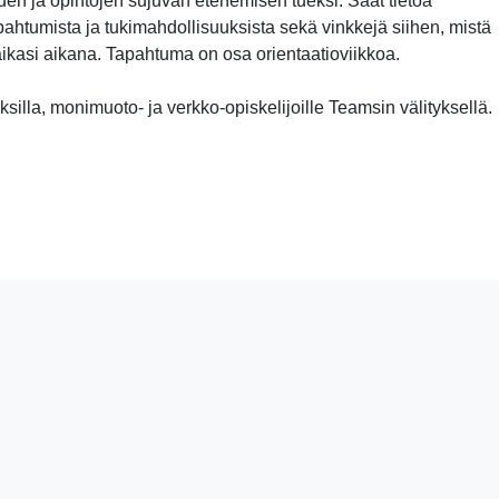
yden ja opintojen sujuvan etenemisen tueksi. Saat tietoa
apahtumista ja tukimahdollisuuksista sekä vinkkejä siihen, mistä
aikasi aikana. Tapahtuma on osa orientaatioviikkoa.
silla, monimuoto- ja verkko-opiskelijoille Teamsin välityksellä.