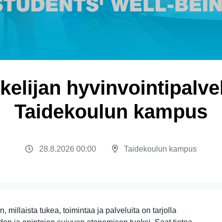
elijan hyvinvointipalvel
Taidekoulun kampus
28.8.2026 00:00
Taidekoulun kampus
 millaista tukea, toimintaa ja palveluita on tarjolla