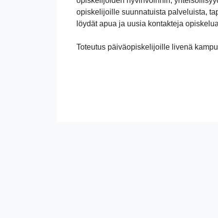
opiskelijoiden hyvinvoinnin, yhteisöllisy
opiskelijoille suunnatuista palveluista, t
löydät apua ja uusia kontakteja opiskelu
Toteutus päiväopiskelijoille livenä kampuk