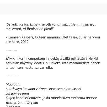
"Se kuka loi tän kaiken, se otti vähän liikaa sieniin, niin isot
maisemat, et ihmiset on pienii"
–
Laineen Kasperi, Uuteen aamuun, Olet tässä/du är här/you
are here, 2012
---------
SAMKin Porin kampuksen Taidekäytävällä esittettävä Heikki
Korkalan näyttely koostuu suurikokoisista maalauksista hänen
taiteellisen matkansa varrelta.
---------
Maalaan,
heittäydyn luovaan virtaan, kosmisen olemukseni
pohjavireeseen
Kuljen kohti kokemusta, josta muodostuva maisema nousee
Ymmärrän mitä etsin