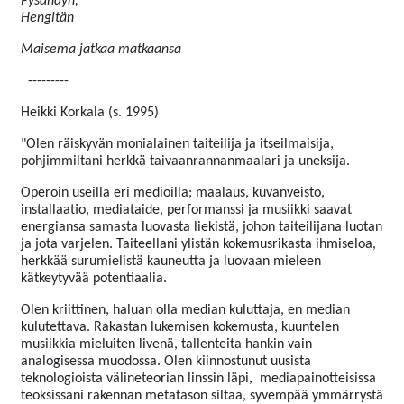
Pysähdyn,
Hengitän
Maisema jatkaa matkaansa
---------
Heikki Korkala (s. 1995)
"Olen räiskyvän monialainen taiteilija ja itseilmaisija,
pohjimmiltani herkkä taivaanrannanmaalari ja uneksija.
Operoin useilla eri medioilla; maalaus, kuvanveisto,
installaatio, mediataide, performanssi ja musiikki saavat
energiansa samasta luovasta liekistä, johon taiteilijana luotan
ja jota varjelen. Taiteellani ylistän kokemusrikasta ihmiseloa,
herkkää surumielistä kauneutta ja luovaan mieleen
kätkeytyvää potentiaalia.
Olen kriittinen, haluan olla median kuluttaja, en median
kulutettava. Rakastan lukemisen kokemusta, kuuntelen
musiikkia mieluiten livenä, tallenteita hankin vain
analogisessa muodossa. Olen kiinnostunut uusista
teknologioista välineteorian linssin läpi,
mediapainotteisissa
teoksissani rakennan metatason siltaa, syvempää ymmärrystä