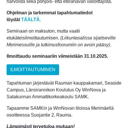
harvoista sekä pohjois- että etelänavan valloittajista.
Ohjelman ja tarkemmat tapahtumatiedot
löydät
TÄÄLTÄ.
Seminaari on maksuton, mutta vaatii
etukäteisilmoittautumisen.
(Liikuntasalissa sijaitseville
Merimessuille ja tutkimusfoorumiin on avoin pääsy)
.
Ilmoittaudu seminaariin viimeistään 31.10.2025.
ILMOITTAUTUMINEN
Tapahtuman järjestävät Rauman kauppakamari, Seaside
Campus, Länsirannikon Koulutus Oy WinNova ja
Satakunnan Ammattikorkeakoulu SAMK.
Tapaamme SAMKin ja WinNovan tiloissa Merimäellä
osoitteessa Suojantie 2, Rauma.
Lämpimästi tervetuloa mukaan!