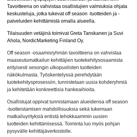
Tavoitteena on vahvistaa osallistujien valmiuksia ohjata
keskusteluja, jotka tukevat off season -tuotteiden ja -
palveluiden kehittämistä omalla alueella.
Tilaisuuden vetäjinä toimivat Greta Tanskanen ja Suvi
Ahola,
NordicMarketing Finland Oy.
Off season -osaamisryhmän tavoitteena on vahvistaa
maaseutumatkailun kehittäjien tuotekehitysosaamista
erityisesti sesongin ulkopuolisten tuotteiden
näkökulmasta. Työskentelyssä perehdytään
tuotekehitysprosessiin, tunnistetaan uusia kohderyhmiä
ja kehitetään konkreettisia hankeaihioita.
Osallistujat oppivat tunnistamaan alueidensa off season
-tuotteistamisen mahdollisuuksia sekä tukemaan
matkailuyrityksiä entistä tehokkaammin uusien
tuotteiden kehittämisessä. Toiminta luo myös pohjan
pysyvälle kehittäjäverkostolle.