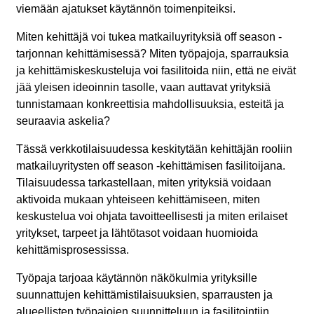
viemään ajatukset käytännön toimenpiteiksi.
Miten kehittäjä voi tukea matkailuyrityksiä off season -
tarjonnan kehittämisessä? Miten työpajoja, sparrauksia
ja kehittämiskeskusteluja voi fasilitoida niin, että ne eivät
jää yleisen ideoinnin tasolle, vaan auttavat yrityksiä
tunnistamaan konkreettisia mahdollisuuksia, esteitä ja
seuraavia askelia?
Tässä verkkotilaisuudessa keskitytään kehittäjän rooliin
matkailuyritysten off season -kehittämisen fasilitoijana.
Tilaisuudessa tarkastellaan, miten yrityksiä voidaan
aktivoida mukaan yhteiseen kehittämiseen, miten
keskustelua voi ohjata tavoitteellisesti ja miten erilaiset
yritykset, tarpeet ja lähtötasot voidaan huomioida
kehittämisprosessissa.
Työpaja tarjoaa käytännön näkökulmia yrityksille
suunnattujen kehittämistilaisuuksien, sparrausten ja
alueellisten työpajojen suunnitteluun ja fasilitointiin.