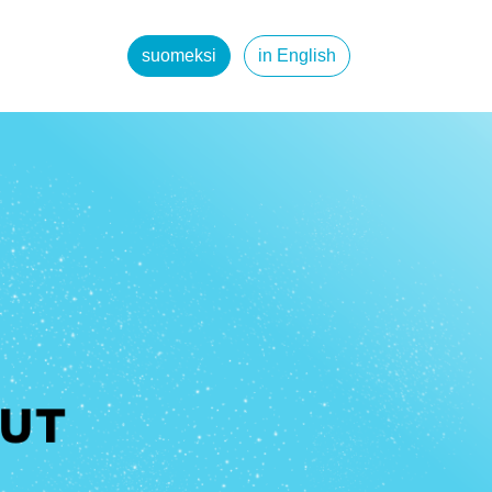
suomeksi
in English