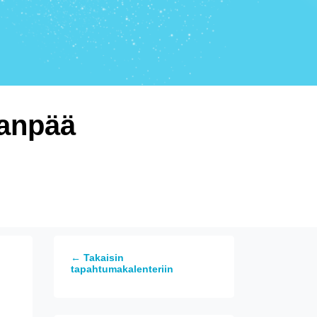
anpää
← Takaisin
tapahtumakalenteriin