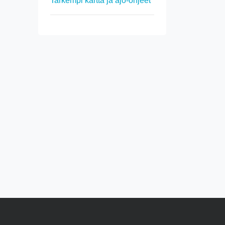
Tarkempi kartta ja ajo-ohjeet