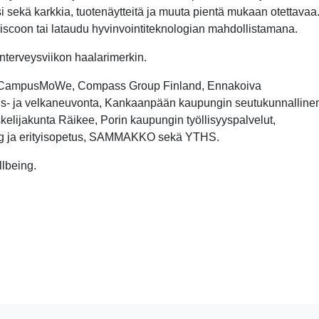
i sekä karkkia, tuotenäytteitä ja muuta pientä mukaan otettavaa
scoon tai lataudu hyvinvointiteknologian mahdollistamana.
nterveysviikon haalarimerkin.
ampusMoWe, Compass Group Finland, Ennakoiva
ous- ja velkaneuvonta, Kankaanpään kaupungin seutukunnalline
kelijakunta Räikee, Porin kaupungin työllisyyspalvelut,
g ja erityisopetus, SAMMAKKO sekä YTHS.
lbeing.