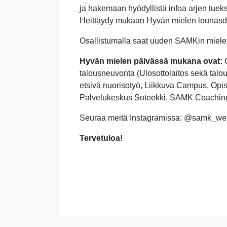
ja hakemaan hyödyllistä infoa arjen tueks
Heittäydy mukaan Hyvän mielen lounasdi
Osallistumalla saat uuden SAMKin miele
Hyvän mielen päivässä mukana ovat:
C
talousneuvonta (Ulosottolaitos sekä tal
etsivä nuorisotyö, Liikkuva Campus, Opis
Palvelukeskus Soteekki, SAMK Coachin
Seuraa meitä Instagramissa: @samk_wel
Tervetuloa!