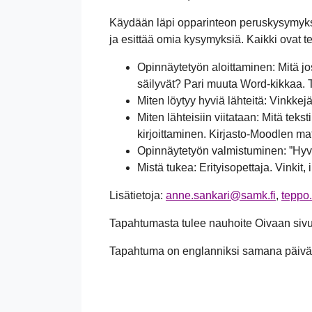
Käydään läpi opparinteon peruskysymyksiä
ja esittää omia kysymyksiä. Kaikki ovat te
Opinnäytetyön aloittaminen: Mitä jo
säilyvät? Pari muuta Word-kikkaa.
Miten löytyy hyviä lähteitä: Vinkke
Miten lähteisiin viitataan: Mitä teks
kirjoittaminen. Kirjasto-Moodlen mate
Opinnäytetyön valmistuminen: ”Hyv
Mistä tukea: Erityisopettaja. Vinkit, 
Lisätietoja:
anne.sankari@samk.fi
,
teppo
Tapahtumasta tulee nauhoite Oivaan sivu
Tapahtuma on englanniksi samana päivän