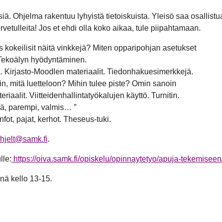
. Ohjelma rakentuu lyhyistä tietoiskuista. Yleisö saa osallistu
rvetulleita! Jos et ehdi olla koko aikaa, tule piipahtamaan.
s kokeilisit näitä vinkkejä? Miten opparipohjan asetukset
 Tekoälyn hyödyntäminen.
jä. Kirjasto-Moodlen materiaalit. Tiedonhakuesimerkkejä.
tiin, mitä luetteloon? Mihin tulee piste? Omin sanoin
riaalit. Viitteidenhallintatyökalujen käyttö. Turnitin.
ä, parempi, valmis… ”
infot, pajat, kerhot. Theseus-tuki.
.hjelt@samk.fi
.
lle:
https://oiva.samk.fi/opiskelu/opinnaytetyo/apuja-tekemiseen
ä kello 13-15.