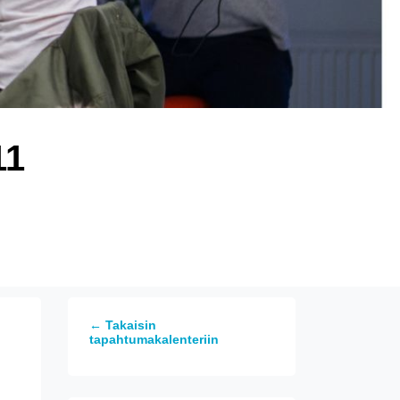
11
← Takaisin
tapahtumakalenteriin