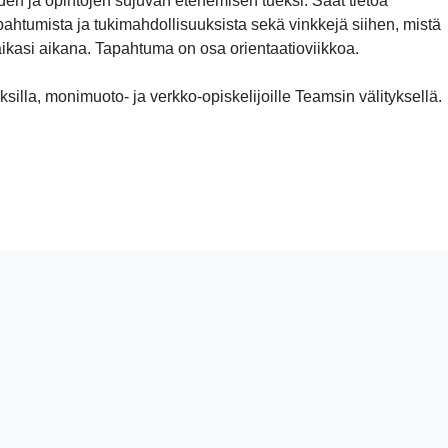
yden ja opintojen sujuvan etenemisen tueksi. Saat tietoa
apahtumista ja tukimahdollisuuksista sekä vinkkejä siihen, mistä
aikasi aikana. Tapahtuma on osa orientaatioviikkoa.
silla, monimuoto- ja verkko-opiskelijoille Teamsin välityksellä.