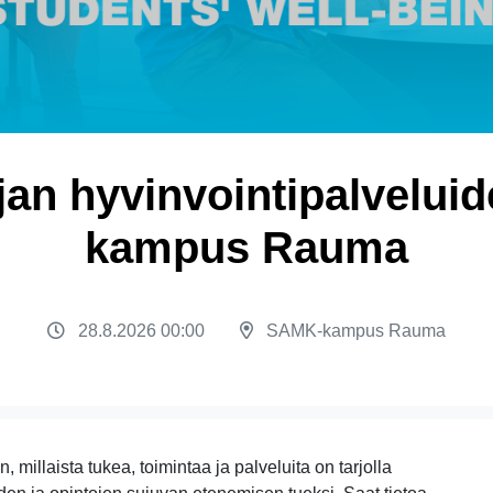
jan hyvinvointipalveluid
kampus Rauma
28.8.2026 00:00
SAMK-kampus Rauma
 millaista tukea, toimintaa ja palveluita on tarjolla