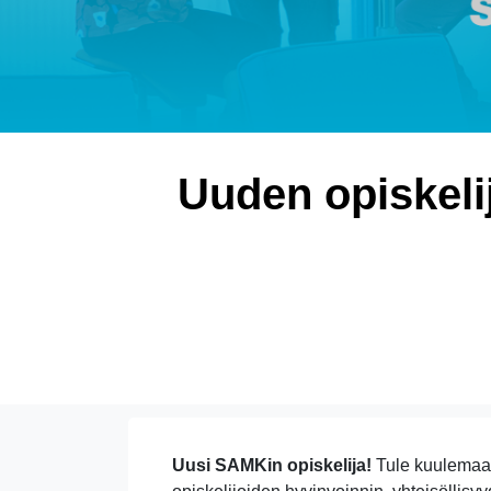
Uuden opiskeli
Uusi SAMKin opiskelija!
Tule kuulemaan,