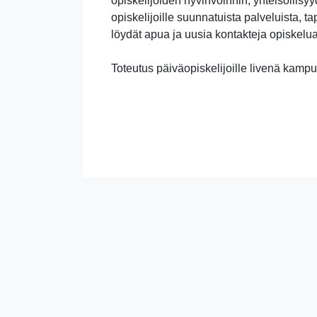
opiskelijoiden hyvinvoinnin, yhteisöllisy
opiskelijoille suunnatuista palveluista, t
löydät apua ja uusia kontakteja opiskelu
Toteutus päiväopiskelijoille livenä kampuk