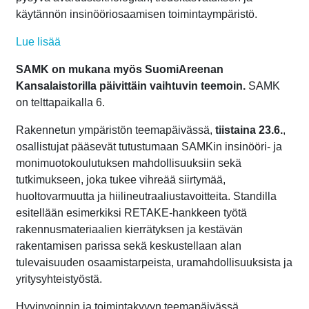
käytännön insinööriosaamisen toimintaympäristö.
Lue lisää
SAMK on mukana myös SuomiAreenan
Kansalaistorilla päivittäin vaihtuvin teemoin.
SAMK
on telttapaikalla 6.
Rakennetun ympäristön teemapäivässä,
tiistaina 23.6.
,
osallistujat pääsevät tutustumaan SAMKin insinööri- ja
monimuotokoulutuksen mahdollisuuksiin sekä
tutkimukseen, joka tukee vihreää siirtymää,
huoltovarmuutta ja hiilineutraaliustavoitteita. Standilla
esitellään esimerkiksi RETAKE-hankkeen työtä
rakennusmateriaalien kierrätyksen ja kestävän
rakentamisen parissa sekä keskustellaan alan
tulevaisuuden osaamistarpeista, uramahdollisuuksista ja
yritysyhteistyöstä.
Hyvinvoinnin ja toimintakyvyn teemapäivässä,