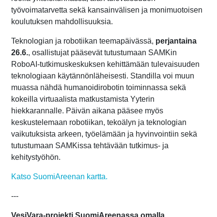
työvoimatarvetta sekä kansainvälisen ja monimuotoisen
koulutuksen mahdollisuuksia.
Teknologian ja robotiikan teemapäivässä,
perjantaina
26.6.
, osallistujat pääsevät tutustumaan SAMKin
RoboAI-tutkimuskeskuksen kehittämään tulevaisuuden
teknologiaan käytännönläheisesti. Standilla voi muun
muassa nähdä humanoidirobotin toiminnassa sekä
kokeilla virtuaalista matkustamista Yyterin
hiekkarannalle. Päivän aikana pääsee myös
keskustelemaan robotiikan, tekoälyn ja teknologian
vaikutuksista arkeen, työelämään ja hyvinvointiin sekä
tutustumaan SAMKissa tehtävään tutkimus- ja
kehitystyöhön.
Katso SuomiAreenan kartta.
---
VesiVara-projekti SuomiAreenassa omalla