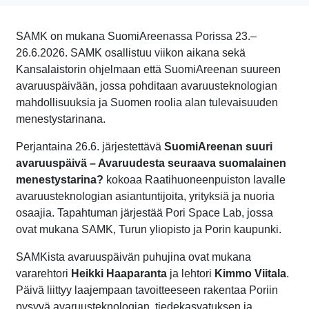
SAMK on mukana SuomiAreenassa Porissa 23.–
26.6.2026. SAMK osallistuu viikon aikana sekä
Kansalaistorin ohjelmaan että SuomiAreenan suureen
avaruuspäivään, jossa pohditaan avaruusteknologian
mahdollisuuksia ja Suomen roolia alan tulevaisuuden
menestystarinana.
Perjantaina 26.6. järjestettävä
SuomiAreenan suuri
avaruuspäivä – Avaruudesta seuraava suomalainen
menestystarina?
kokoaa Raatihuoneenpuiston lavalle
avaruusteknologian asiantuntijoita, yrityksiä ja nuoria
osaajia. Tapahtuman järjestää Pori Space Lab, jossa
ovat mukana SAMK, Turun yliopisto ja Porin kaupunki.
SAMKista avaruuspäivän puhujina ovat mukana
vararehtori
Heikki Haaparanta
ja lehtori
Kimmo Viitala
.
Päivä liittyy laajempaan tavoitteeseen rakentaa Poriin
pysyvä avaruusteknologian, tiedekasvatuksen ja