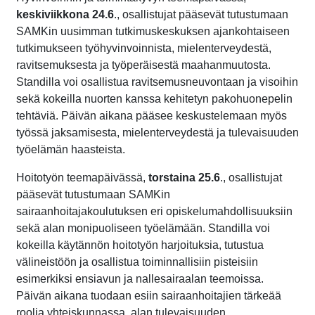
keskiviikkona 24.6
., osallistujat pääsevät tutustumaan
SAMKin uusimman tutkimuskeskuksen ajankohtaiseen
tutkimukseen työhyvinvoinnista, mielenterveydestä,
ravitsemuksesta ja työperäisestä maahanmuutosta.
Standilla voi osallistua ravitsemusneuvontaan ja visoihin
sekä kokeilla nuorten kanssa kehitetyn pakohuonepelin
tehtäviä. Päivän aikana pääsee keskustelemaan myös
työssä jaksamisesta, mielenterveydestä ja tulevaisuuden
työelämän haasteista.
Hoitotyön teemapäivässä,
torstaina 25.6
., osallistujat
pääsevät tutustumaan SAMKin
sairaanhoitajakoulutuksen eri opiskelumahdollisuuksiin
sekä alan monipuoliseen työelämään. Standilla voi
kokeilla käytännön hoitotyön harjoituksia, tutustua
välineistöön ja osallistua toiminnallisiin pisteisiin
esimerkiksi ensiavun ja nallesairaalan teemoissa.
Päivän aikana tuodaan esiin sairaanhoitajien tärkeää
roolia yhteiskunnassa, alan tulevaisuuden