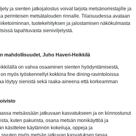
ely ja sienten jatkojalostus voivat tarjota metsänomistajille ja
rtoja perinteisen metsätalouden rinnalle. Tilaisuudessa avataan
iiketoiminnan, tuotekehityksen ja jalostamisen näkökulmasta
issä tapahtuvasta sieniviljelystä.
lyn mahdollisuudet, Juho Haveri-Heikkilä
ikkilällä on vahva osaaminen sienten hyödyntämisestä,
 on myös työskennellyt kokkina fine dining-ravintoloissa
a löytyy sienistä sekä raaka-aineena että korkeamman
oivisto
t omassa metsässään jatkuvaan kasvatukseen ja on kiinnostunut
teista, kuten pakurista, osana metsän monikäyttöä ja
käsittelee käytännön kokeiluja, oppeja ja
n sivuten myös metsän jatkuvan kasvatuksen tapaa.