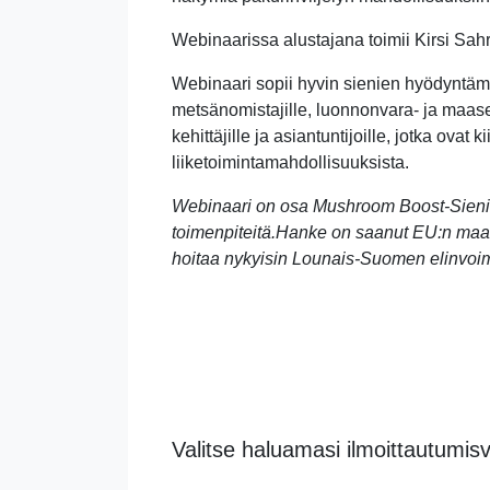
Webinaarissa alustajana toimii Kirsi S
Webinaari sopii hyvin sienien hyödyntämis
metsänomistajille, luonnonvara- ja maaseut
kehittäjille ja asiantuntijoille, jotka ova
liiketoimintamahdollisuuksista.
Webinaari on osa Mushroom Boost-Sienim
toimenpiteitä.
Hanke on saanut EU:n maas
hoitaa nykyisin Lounais-Suomen elinvoi
Valitse haluamasi ilmoittautumis