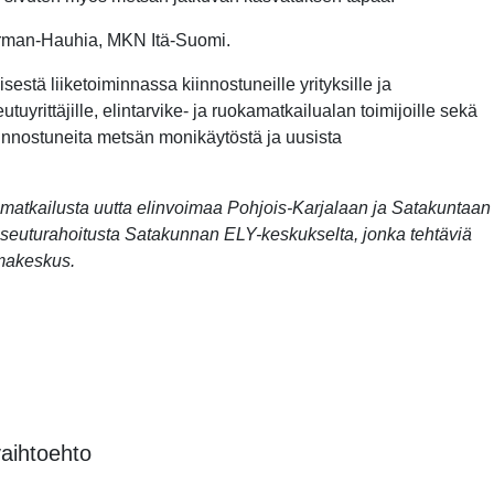
ahrman-Hauhia, MKN Itä-Suomi.
estä liiketoiminnassa kiinnostuneille yrityksille ja
uyrittäjille, elintarvike- ja ruokamatkailualan toimijoille sekä
t kiinnostuneita metsän monikäytöstä ja uusista
atkailusta uutta elinvoimaa Pohjois-Karjalaan ja Satakuntaan
euturahoitusta Satakunnan ELY-keskukselta, jonka tehtäviä
makeskus.
vaihtoehto