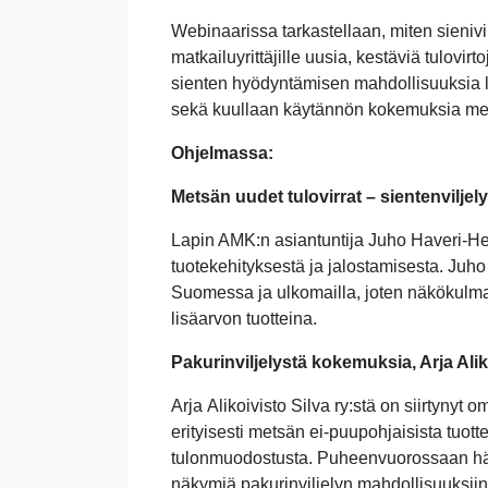
Webinaarissa tarkastellaan, miten sienivilj
matkailuyrittäjille uusia, kestäviä tulovi
sienten hyödyntämisen mahdollisuuksia l
sekä kuullaan käytännön kokemuksia mets
Ohjelmassa:
Metsän uudet tulovirrat – sientenvilje
Lapin AMK:n asiantuntija Juho Haveri-He
tuotekehityksestä ja jalostamisesta. Juho
Suomessa ja ulkomailla, joten näkökulma
lisäarvon tuotteina.
Pakurinviljelystä kokemuksia, Arja Alik
Arja Alikoivisto Silva ry:stä on siirtyny
erityisesti metsän ei-puupohjaisista tuot
tulonmuodostusta. Puheenvuorossaan hän 
näkymiä pakurinviljelyn mahdollisuuksii