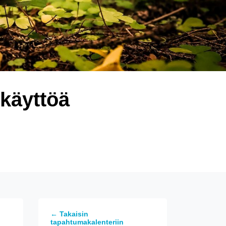
ikäyttöä
← Takaisin
tapahtumakalenteriin