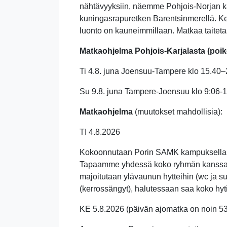
nähtävyyksiin, näemme Pohjois-Norjan k
kuningasrapuretken Barentsinmerellä. Ke
luonto on kauneimmillaan. Matkaa taitetaa
Matkaohjelma Pohjois-Karjalasta (poi
Ti 4.8. juna Joensuu-Tampere klo 15.40–
Su 9.8. juna Tampere-Joensuu klo 9:06-
Matkaohjelma
(muutokset mahdollisia)
:
TI 4.8.2026
Kokoonnutaan Porin SAMK kampuksella kl
Tapaamme yhdessä koko ryhmän kanssa k
majoitutaan ylävaunun hytteihin (wc ja su
(kerrossängyt), halutessaan saa koko hyti
KE
5.8.2026 (
päivän ajomatka on noin 5