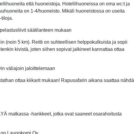
ellihuoneita että huoneistoja. Hotellihuoneissa on oma wc:t ja
uuhuoneita on 1-4/huoneisto. Mikäli huoneistossa on useita
tiloja.
pelastusliivit säätilanteen mukaan
in (noin 5 km). Reitti on suhteellisen helppokulkuista ja sopii
tenkin kivistä, joten siihen sopivat jalkineet kannattaa ottaa
n väliajoin jaloittelemaan
istathan ottaa kiikarit mukaan! Rapusafarin aikana saattaa nähdä
YÄ matkassa -hankkeet, jotka ovat saaneet osarahoitusta
 on Launokorpi Oy.