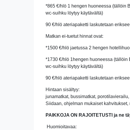
*865 €/hlö 1 hengen huoneessa (tällöin 
wc-suihku löytyy käytävältä)
90 €/hlö ateriapaketti laskutetaan erikseen
Matkan ei-tuetut hinnat ovat:
*1500 €/hlö jaetussa 2 hengen hotellihuo
*1730 €/hlö 1hengen huoneessa (tällöin 
wc-suihku löytyy käytävältä)
90 €/hlö ateriapaketti laskutetaan erikseen
Hintaan sisältyy:
junamatkat, bussimatkat, porotilavierailu
Siidaan,
ohjelman mukaiset kahvitukset, 
PAIKKOJA ON RAJOITETUSTI ja ne täyt
Huomioitavaa: