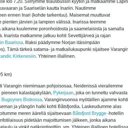
e klo 7.20. Siirrymme tilausbussin kyytiin ja matkaamme Lapin
avaaran ja Saariselän kautta Inariin. Nautimme
een ennen Inari (kohde tarkentuu). Maisemat muuttuvat
ee pienten järvien ja lampien välissä. Inarissa teemme
a aikana kuulemme poronhoidosta ja saamelaisista ja samalla
Inarista matkamme jatkuu kohti Sevettijärveä ja rajan
in Baarissa
. Illaksi päädymme Norjan itäisimpään
s). Tämä tärkeä satama- ja matkailukaupunki sijaitsee Varangi
andic Kirkenesiin
.
Yhteinen illallinen.
95 km)
ti Varangin niemimaan pohjoisosaa. Neidenissä vierailemme
 pieneen kalastajakylään,
Pykeijaan
, joka on tunnettu vahvasta
o
Bugoynes Bistrossa
. Varanginvuonoa myötäillen ajamme kohti
seman ja ylängön halki kohti Båtsfjordia. Laskeudumme alas
joitumme meren äärellä sijaitsevaan
Båtsfjord Brygge
-hotellin
infotilaisuus pidetään majoittumisen jälkeen, jonka aikana
ulu ja vinkit patikointireittiin, ym. Yhteinen illallinen hotellissa