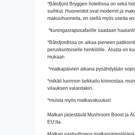
*Båtsfjord Bryggen hotellissa on sekä hot
suihkut. Huoneistot ovat modernit ja mak
makuuhuoneita, on siellä myös useita wc-
*kuningasrapusafarille saadaan haalarit/
*Båtsfjordissa on aikaa pieneen patikointi
peruskuntoiselle henkilölle.
Alusta on kui
mukaan
*matkapäivien aikana pysähdytään sopivi
*mikäli luonnon tarkkailu kiinnostaa, mu
vilauksen valaistakin.
*muista myös matkavakuutus!
Matkan järjestävät Mushroom Boost ja ÄL
EU:lta.
Matkan vastuullisena matkanjärjestäjänä