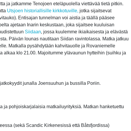
 ja jatkamme Tenojoen eteläpuolella viettävää tietä pitkin.
utta
Utsjoen historiallisille kirkkotuville,
jotka sijaitsevat
itauko). Entisajan tunnelman voi aistia ja täällä pääsee
ta ajetaan Inarin keskustaan, joka sijaitsee kuuluisan
 uudistettuun
Siidaan
, jossa kuulemme ikiaikaisesta ja elävästä
osta. Päivän lounas nautitaan Siidan ravintolassa. Matka jatkuu
le. Matkalla pysähdytään kahvitauolle ja Rovaniemelle
a alkaa klo 21.00. Majoitumme ylävaunun hytteihin (suihku ja
jatkokyydit junalla Joensuuhun ja bussilla Poriin.
 ja pohjoiskarjalaisia matkailuyrityksiä. Matkan hanketuettu
eessa (sekä Scandic Kirkenesissä että Båtsfjordissa)