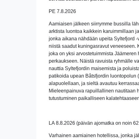
PE 7.8.2026
Aamiaisen jälkeen siirrymme bussilla lä
arktista luontoa kaikkein karuimmillaan 
jonka aikana nähdään upeita Syltefjord 
niistä saadut kuningasravut veneeseen. K
joka on yksi arvostetuimmista Jäämeren 
perkaukseen. Näistä ravuista ryhmälle valm
nauttia Syltefjordin maisemista ja poluis
patikoida upean Båtsfjordin luontopolun 
alapuolellaan, ja sieltä avautuu kerras
Mieleenpainuva rapuillallinen nautitaan h
tutustuminen paikalliseen kalatehtaaseen
LA 8.8.2026
(päivän ajomatka on noin 6
Varhainen aamiainen hotellissa, jonka j