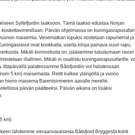
heiseen Syltefjordin laaksoon. Tämä laakso edustaa Norjan
ja koskettavimmillaan. Päivän ohjelmassa on kuningasrapusafari
-vuonon maisemia. Venematkan lopuksi nostetaan rapumerrat ja
uningasravut ovat kookkaita, useita kiloja painava suuri rapu,
herkuista. Mikäli kiinnostusta on, pääsemme tutustumaan ravun
istetaan illallinen. Mikäli ei osallistu kuningasrapusafarille, vo
ta. Iltapäivällä palatessamme Båtsfjordiin voi halutessaan
(noin 5 km) maisemasta. Reitti kulkee ylängöllä ja vuono
saan hieno maisema Barentsinmeren aavalle merelle.
otellissa päivän päätteeksi. Päivän aikana on lisäksi
.
25 km)
älkeen lähdemme vieraanvaraisesta Båtsfjord Bryggestä kohti