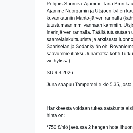
Pohjois-Suomea. Ajamme Tana Brun kautta
Ajamme Nuorgamin ja Utsjoen kylien ka
kuvankauniin Manto-järven rannalla (kahv
tutustumaan mm. vanhaan kammiin. Utsjoel
Inarinjärven rannalla. Täällä tutustutaan
saamelaiskulttuurista ja arktisesta luonn
Saariselän ja Sodankylän ohi Rovaniemel
saavumme illaksi. Junamatka kohti Turku
wc hytissä).
SU 9.8.2026
Juna saapuu Tampereelle klo 5.35, josta 
Hankkeesta voidaan tukea satakuntalaisia
hinta on:
*750 €/hlö jaetussa 2 hengen hotellihuon