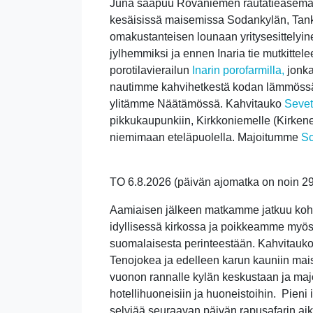
Juna saapuu Rovaniemen rautatieasemall
kesäisissä maisemissa Sodankylän, Tank
omakustanteisen lounaan yritysesittelyin
jylhemmiksi ja ennen Inaria tie mutkittel
porotilavierailun
Inarin porofarmilla,
jonk
nautimme kahvihetkestä kodan lämmössä. 
ylitämme Näätämössä. Kahvitauko
Sevet
pikkukaupunkiin, Kirkkoniemelle (Kirkene
niemimaan eteläpuolella. Majoitumme
Sc
TO 6.8.2026 (
päivän ajomatka on noin 2
Aamiaisen jälkeen matkamme jatkuu koh
idyllisessä kirkossa ja poikkeamme myös
suomalaisesta perinteestään. Kahvitauk
Tenojokea ja edelleen karun kauniin mai
vuonon rannalle kylän keskustaan ja ma
hotellihuoneisiin ja huoneistoihin.
Pieni 
selviää seuraavan päivän rapusafarin aikata