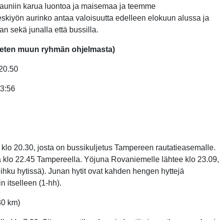
auniin karua luontoa ja maisemaa ja teemme
skiyön aurinko antaa valoisuutta edelleen elokuun alussa ja
n sekä junalla että bussilla.
keten muun ryhmän ohjelmasta)
20.50
13:56
o 20.30, josta on bussikuljetus Tampereen rautatieasemalle.
lo 22.45 Tampereella. Yöjuna Rovaniemelle lähtee klo 23.09,
ihku hytissä). Junan hytit ovat kahden hengen hyttejä
n itselleen (1-hh).
30 km)