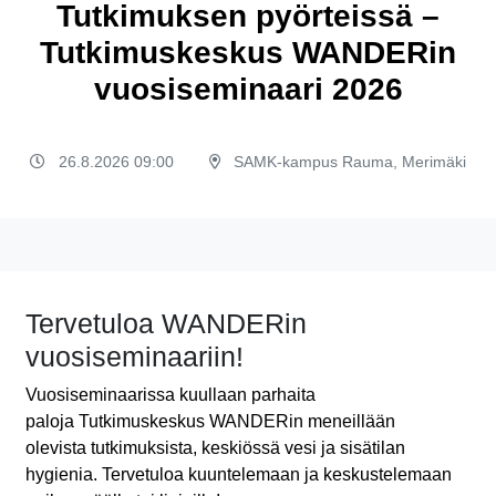
Tutkimuksen pyörteissä –
Tutkimuskeskus WANDERin
vuosiseminaari 2026
26.8.2026 09:00
SAMK-kampus Rauma, Merimäki
Tervetuloa WANDERin
vuosiseminaariin!
Vuosi
s
eminaarissa
kuullaan parhaita
paloja
T
utkimuskesku
s
WANDERin
meneillään
olevista
tutkimuksista
,
keskiössä
vesi
ja sisätilan
hygienia.
Tervetuloa kuuntelemaan ja keskustelemaan