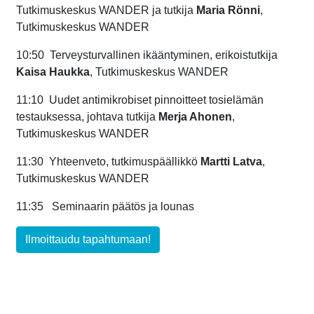
Tutkimuskeskus WANDER
ja t
utkija
Maria Rönni
,
Tutkimuskeskus WANDER
10:50
Terveysturvallinen ikääntyminen
, e
rikoistutkija
Kaisa Haukka
, Tutkimuskeskus WANDER
11:10
Uudet antimikrobiset pinnoitteet tosielämän
testauksessa
, j
ohtava tutkija
Merja Ahonen
,
Tutkimuskeskus WANDER
11:30
Yhteenveto
, t
utkimuspäällikkö
Martti Latva
,
Tutkimuskeskus WANDER
11:35
Seminaarin päätös ja lounas
Ilmoittaudu tapahtumaan!