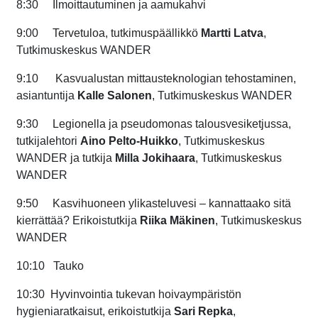
8:30
Ilmoittautuminen ja aamukahvi
9:00
Tervetuloa
, t
utkimuspäällikkö
Martti Latva
,
Tutkimuskeskus WANDER
9:10
Kasvualustan mittausteknologian tehostaminen
,
a
siantuntija
Kalle Salonen
, Tutkimuskeskus WANDER
9:30
Legionella ja pseudomonas talousvesiketjussa
,
t
utkijalehtori
Aino Pelto-Huikko
, Tutkimuskeskus
WANDER
ja t
utkija
Milla Jokihaara
, Tutkimuskeskus
WANDER
9:50
Kasvihuoneen ylikasteluvesi – kannattaako sitä
kierrättää?
E
rikoistutkija
Riika Mäkinen
, Tutkimuskeskus
WANDER
10:10
Tauko
10:30
Hyvinvointia tukevan hoivaympäristön
hygieniaratkaisut
, e
rikoistutkija
Sari Repka
,