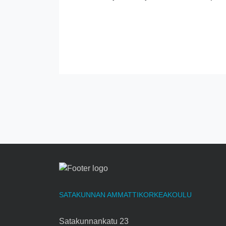
SATAKUNNAN AMMATTIKORKEAKOULU
Satakunnankatu 23