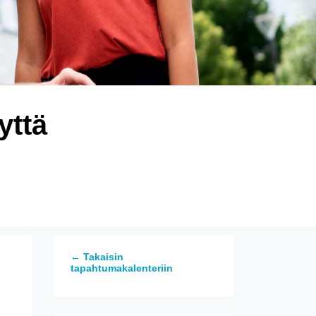
yttä
← Takaisin
tapahtumakalenteriin