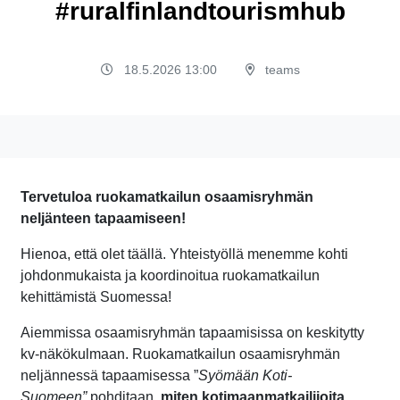
#ruralfinlandtourismhub
18.5.2026 13:00
teams
Tervetuloa ruokamatkailun osaamisryhmän
neljänteen tapaamiseen!
Hienoa, että olet täällä. Yhteistyöllä menemme kohti
johdonmukaista ja koordinoitua ruokamatkailun
kehittämistä Suomessa!
Aiemmissa osaamisryhmän tapaamisissa on keskitytty
kv-näkökulmaan. Ruokamatkailun osaamisryhmän
neljännessä tapaamisessa ”
Syömään
Koti-
Suomeen”
pohditaan,
miten kotimaanmatkailijoita