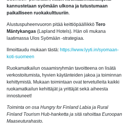
kannustetaan syömään ulkona ja tutustumaan
paikalliseen ruokakulttuuriin
.
Alustuspuheenvuoron pitää keittiöpäällikkö
Tero
Mäntykangas
(Lapland Hotels). Hän oli mukana
laatimassa Ulos Syömään -strategiaa.
Ilmoittaudu mukaan tästä:
https://www.lyyti.in/syomaan-
koti-suomeen
Ruokamatkailun osaamisryhmän tavoitteena on lisätä
verkostoitumista, hyvien käytänteiden jakoa ja toiminnan
kehittymistä. Mukaan toimintaan ovat tervetulleita kaikki
ruokamatkailun kehittäjät ja yrittäjät sekä aiheesta
innostuneet!
Toiminta on osa Hungry for Finland Labia ja Rural
Finland Tourism Hub-hanketta ja sitä rahoittaa Euroopan
Maaseuturahasto.